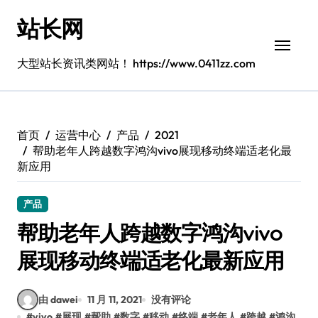
跳
站长网
转
到
内
大型站长资讯类网站！ https://www.0411zz.com
容
首页
运营中心
产品
2021
帮助老年人跨越数字鸿沟vivo展现移动终端适老化最
新应用
产品
帮助老年人跨越数字鸿沟vivo
展现移动终端适老化最新应用
由 dawei
11 月 11, 2021
没有评论
#
vivo
#
展现
#
帮助
#
数字
#
移动
#
终端
#
老年人
#
跨越
#
鸿沟