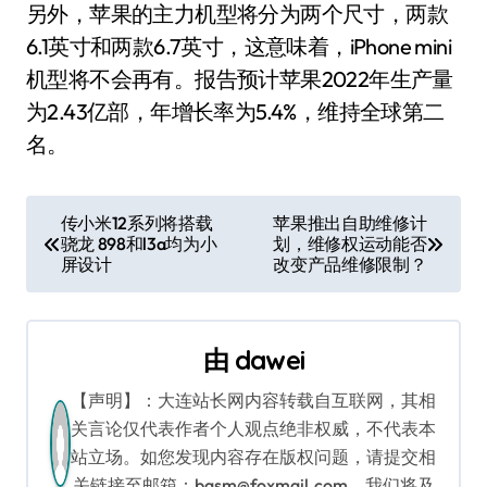
另外，苹果的主力机型将分为两个尺寸，两款
6.1英寸和两款6.7英寸，这意味着，iPhone mini
机型将不会再有。报告预计苹果2022年生产量
为2.43亿部，年增长率为5.4%，维持全球第二
名。
文
传小米12系列将搭载
苹果推出自助维修计
骁龙 898和l3a均为小
划，维修权运动能否
章
屏设计
改变产品维修限制？
导
航
由
dawei
【声明】：大连站长网内容转载自互联网，其相
关言论仅代表作者个人观点绝非权威，不代表本
站立场。如您发现内容存在版权问题，请提交相
关链接至邮箱：bqsm@foxmail.com，我们将及