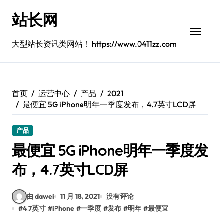
跳
站长网
转
到
内
大型站长资讯类网站！ https://www.0411zz.com
容
首页
运营中心
产品
2021
最便宜 5G iPhone明年一季度发布，4.7英寸LCD屏
产品
最便宜 5G iPhone明年一季度发
布，4.7英寸LCD屏
由 dawei
11 月 18, 2021
没有评论
#
4.7英寸
#
iPhone
#
一季度
#
发布
#
明年
#
最便宜