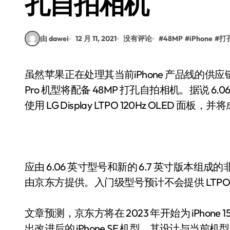
孔自拍相机
由 dawei
12 月 11, 2021
没有评论
#
48MP
#
iPhone
#
打
虽然苹果正在处理其当前iPhone 产品线的供应链限制，但韩国新闻媒体TheElec报道称，明年的
Pro 机型将配备 48MP 打孔自拍相机。据说 6.06 英寸 iPh
使用 LG Display LTPO 120Hz OLED
应由 6.06 英寸型号和新的 6.7 英寸版本组成的非
由京东方提供。入门级型号预计不会提供 LTPO 屏
文章预测，京东方将在 2023 年开始为 iPhone 1
出改进后的 iPhone SE 机型，其设计与当前机