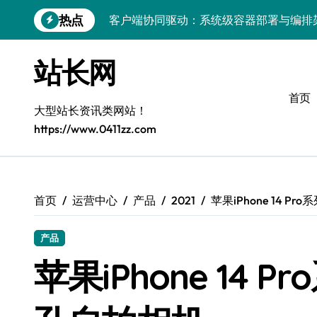
跳
热点
客户端协同驱动：系统级容器部署与编排
转
到
容器化部署与编排：解锁科技时代服务器
内
站长网
容
容器技术领航，编排策略赋能：打造服务
首页
容器部署与编排优化：赋能高效运维
大型站长资讯类网站！
https://www.0411zz.com
容器部署与编排：重塑服务器管理新范式
破局之道：大模型平台安全运营实战
跨界融合：互联网站长生态新引擎
首页
运营中心
产品
2021
苹果iPhone 14 
VR创业新路径：模式创新与平台化双轮驱
产品
容器智能编排：释放服务器极致效能
苹果iPhone 14 
科技赋能：系统容器优化与高效编排驱动