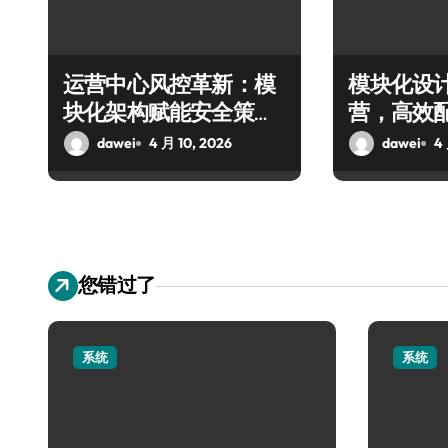
运营中心风控革新：模
模块化设
块化架构赋能安全策略
营，高效
灵活配置
dawei
4 月 10, 2026
dawei
4
您错过了
系统
系统