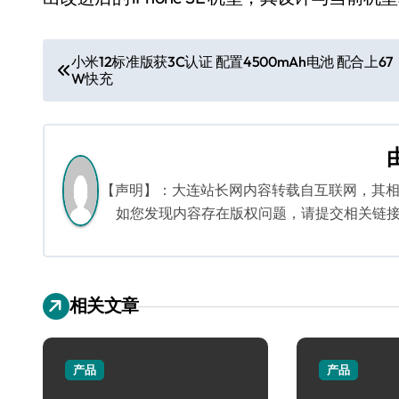
文
小米12标准版获3C认证 配置4500mAh电池 配合上67
W快充
章
导
航
【声明】：大连站长网内容转载自互联网，其
如您发现内容存在版权问题，请提交相关链接至邮箱
相关文章
产品
产品