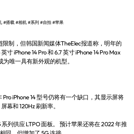
孔
#
搭载
#
相机
#
系列
#
自拍
#
苹果
one 14 Pro 和 6.7 英寸 iPhone 14 Pro Max
 面板，并将成为唯一具有新外观的机型。
 Pro iPhone 14 型号仍将有一个缺口，其显示屏将
幕和 120Hz 刷新率。
5 系列供应 LTPO 面板。 预计苹果还将在 2022 年推
型相同，但增加了 5G 连接。