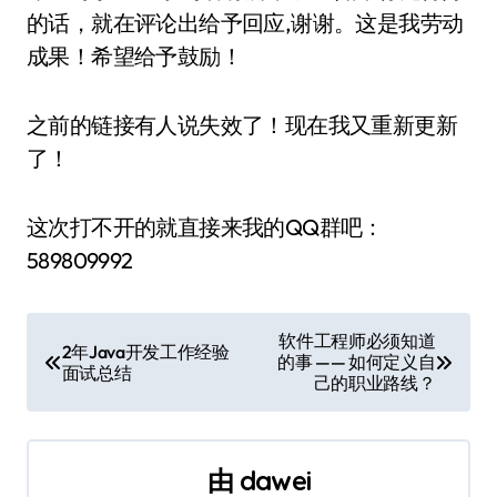
的话，就在评论出给予回应,谢谢。这是我劳动
成果！希望给予鼓励！
之前的链接有人说失效了！现在我又重新更新
了！
这次打不开的就直接来我的QQ群吧：
589809992
文
软件工程师必须知道
2年Java开发工作经验
的事 —— 如何定义自
章
面试总结
己的职业路线？
导
航
由
dawei