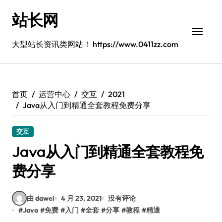
跳
站长网
转
到
内
大型站长资讯类网站！ https://www.0411zz.com
容
首页
运营中心
交互
2021
Java从入门到精通全套教程免费分享
交互
Java从入门到精通全套教程免
费分享
由 dawei
4 月 23, 2021
没有评论
#
Java
#
免费
#
入门
#
全套
#
分享
#
教程
#
精通