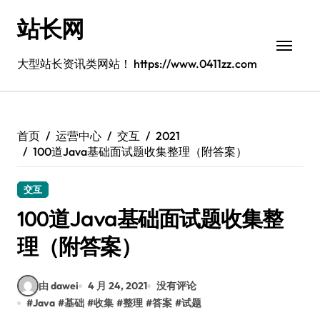
跳
站长网
转
到
内
大型站长资讯类网站！ https://www.0411zz.com
容
首页
运营中心
交互
2021
100道Java基础面试题收集整理（附答案）
交互
100道Java基础面试题收集整
理（附答案）
由 dawei
4 月 24, 2021
没有评论
#
Java
#
基础
#
收集
#
整理
#
答案
#
试题