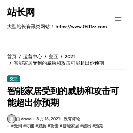
跳
站长网
转
到
内
大型站长资讯类网站！ https://www.0411zz.com
容
首页
运营中心
交互
2021
智能家居受到的威胁和攻击可能超出你预期
交互
智能家居受到的威胁和攻击可
能超出你预期
由 dawei
8 月 18, 2021
没有评论
#
受到
#
可能
#
威胁
#
攻击
#
智能家居
#
超出
#
预期