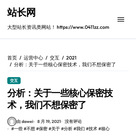
跳
站长网
转
到
内
大型站长资讯类网站！ https://www.0411zz.com
容
首页
运营中心
交互
2021
分析：关于一些核心保密技术，我们不想保密了
交互
分析：关于一些核心保密技
术，我们不想保密了
由 dawei
8 月 19, 2021
没有评论
#
一些
#
不想
#
保密
#
关于
#
分析
#
我们
#
技术
#
核心