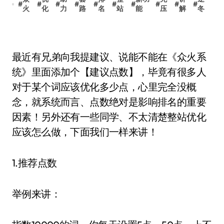
#
#
#
#
#
#
#
#
#
#
火
化
力
路
名
站
能
压
解
冬
最近有兄弟向我提建议、说能不能在《众火系
统》里面添加个【建议点数】，毕竟有很多人
对于某个词应该优化多少点，心里完全没概
念，就系统而言、点数绝对是影响排名的重要
因素！另外还有一些同学、不太清楚整站优化
应该怎么做，下面我们一样来讲！
1.推荐点数
举例来讲：