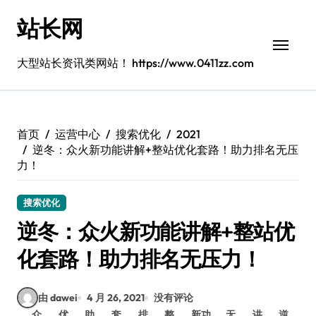
跳
站长网
转
到
内
大型站长资讯类网站！ https://www.0411zz.com
容
首页
运营中心
搜索优化
2021
逆冬：众火新功能讲解+整站优化套路！助力排名无压
力！
搜索优化
逆冬：众火新功能讲解+整站优
化套路！助力排名无压力！
由 dawei
4 月 26, 2021
没有评论
众
优
助
套
排
整
新功
无
讲
逆