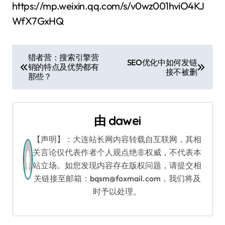
https://mp.weixin.qq.com/s/v0wz001hviO4KJ
WfX7GxHQ
文
猎者营：搜索引擎营
SEO优化中如何发链
销的特点及优势都有
章
接不被删
那些？
导
航
由
dawei
【声明】：大连站长网内容转载自互联网，其相
关言论仅代表作者个人观点绝非权威，不代表本
站立场。如您发现内容存在版权问题，请提交相
关链接至邮箱：bqsm@foxmail.com，我们将及
时予以处理。