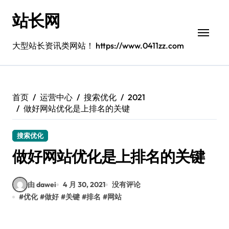
跳
站长网
转
到
内
大型站长资讯类网站！ https://www.0411zz.com
容
首页
运营中心
搜索优化
2021
做好网站优化是上排名的关键
搜索优化
做好网站优化是上排名的关键
由 dawei
4 月 30, 2021
没有评论
#
优化
#
做好
#
关键
#
排名
#
网站