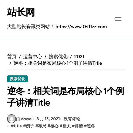
跳
站长网
转
到
内
大型站长资讯类网站！ https://www.0411zz.com
容
首页
运营中心
搜索优化
2021
逆冬：相关词是布局核心 1个例子讲清Title
搜索优化
逆冬：相关词是布局核心 1个例
子讲清Title
由 dawei
8 月 13, 2021
没有评论
#
title
#
例子
#
布局
#
核心
#
相关
#
讲清
#
逆冬