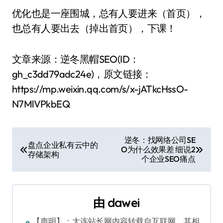
优化也是一座围城，总有人要进来（首页），
也总有人要出去（掉出首页），下课！
文章来源：逆冬黑帽SEO(ID：
gh_c3dd79adc24e)，原文链接：
https://mp.weixin.qq.com/s/x-jATkcHssO-
N7MlVPkbEQ
文
逆冬：找网络公司SE
盘点企业私有云中的
O为什么效果差 细说2
章
存储架构
个企业SEO痛点
导
航
由
dawei
【声明】：大连站长网内容转载自互联网，其相