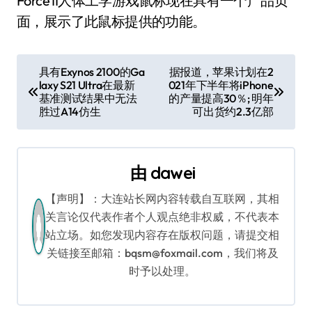
Force II人体工学游戏鼠标现在具有一个产品页
面，展示了此鼠标提供的功能。
文
具有Exynos 2100的Ga
据报道，苹果计划在2
laxy S21 Ultra在最新
021年下半年将iPhone
章
基准测试结果中无法
的产量提高30％; 明年
胜过A14仿生
可出货约2.3亿部
导
航
由
dawei
【声明】：大连站长网内容转载自互联网，其相
关言论仅代表作者个人观点绝非权威，不代表本
站立场。如您发现内容存在版权问题，请提交相
关链接至邮箱：bqsm@foxmail.com，我们将及
时予以处理。