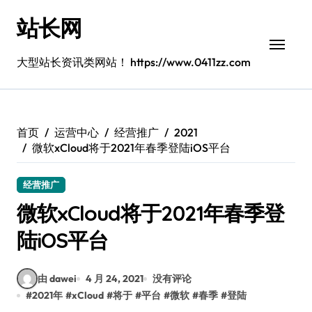
跳
站长网
转
到
内
大型站长资讯类网站！ https://www.0411zz.com
容
首页
运营中心
经营推广
2021
微软xCloud将于2021年春季登陆iOS平台
经营推广
微软xCloud将于2021年春季登
陆iOS平台
由 dawei
4 月 24, 2021
没有评论
#
2021年
#
xCloud
#
将于
#
平台
#
微软
#
春季
#
登陆