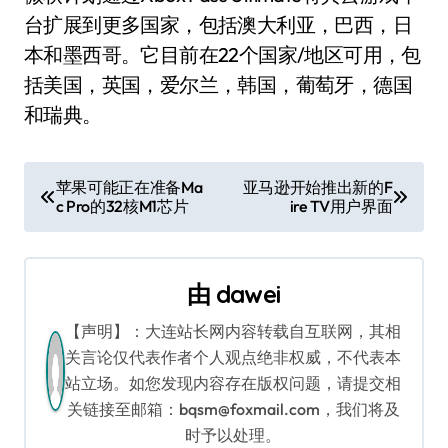
台扩展到更多国家，包括澳大利亚，巴西，日
本和墨西哥。它目前在22个国家/地区可用，包
括美国，英国，爱尔兰，韩国，葡萄牙，德国
和瑞典。
文
苹果可能正在准备Ma
亚马逊开始推出新的F
c Pro的32核M1芯片
ire TV用户界面
章
导
由
dawei
航
【声明】：大连站长网内容转载自互联网，其相
关言论仅代表作者个人观点绝非权威，不代表本
站立场。如您发现内容存在版权问题，请提交相
关链接至邮箱：bqsm@foxmail.com，我们将及
时予以处理。