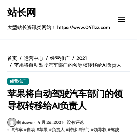
跳
站长网
转
到
内
大型站长资讯类网站！ https://www.0411zz.com
容
首页
运营中心
经营推广
2021
苹果将自动驾驶汽车部门的领导权转移给AI负责人
经营推广
苹果将自动驾驶汽车部门的领
导权转移给AI负责人
由 dawei
4 月 26, 2021
没有评论
#
汽车
#
自动
#
苹果
#
负责人
#
转移
#
部门
#
领导权
#
驾驶