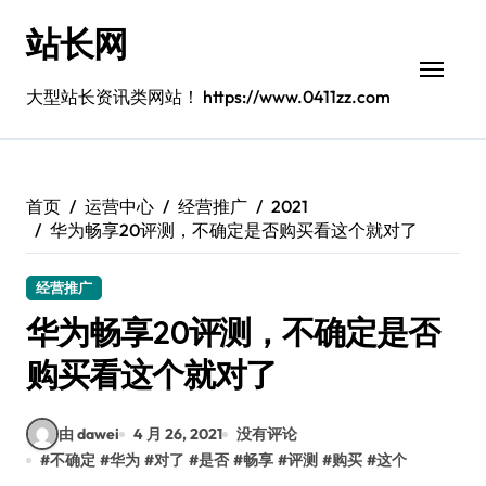
跳
站长网
转
到
内
大型站长资讯类网站！ https://www.0411zz.com
容
首页
运营中心
经营推广
2021
华为畅享20评测，不确定是否购买看这个就对了
经营推广
华为畅享20评测，不确定是否
购买看这个就对了
由 dawei
4 月 26, 2021
没有评论
#
不确定
#
华为
#
对了
#
是否
#
畅享
#
评测
#
购买
#
这个