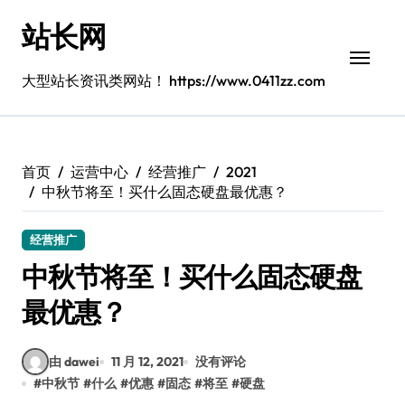
跳
站长网
转
到
内
大型站长资讯类网站！ https://www.0411zz.com
容
首页
运营中心
经营推广
2021
中秋节将至！买什么固态硬盘最优惠？
经营推广
中秋节将至！买什么固态硬盘
最优惠？
由 dawei
11 月 12, 2021
没有评论
#
中秋节
#
什么
#
优惠
#
固态
#
将至
#
硬盘