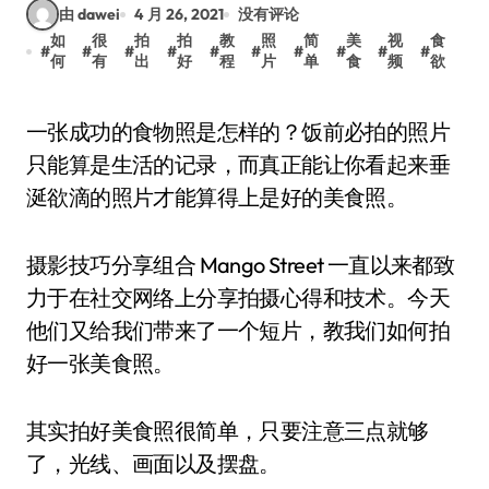
由 dawei
4 月 26, 2021
没有评论
如
很
拍
拍
教
照
简
美
视
食
#
#
#
#
#
#
#
#
#
#
何
有
出
好
程
片
单
食
频
欲
一张成功的食物照是怎样的？饭前必拍的照片
只能算是生活的记录，而真正能让你看起来垂
涎欲滴的照片才能算得上是好的美食照。
摄影技巧分享组合 Mango Street 一直以来都致
力于在社交网络上分享拍摄心得和技术。今天
他们又给我们带来了一个短片，教我们如何拍
好一张美食照。
其实拍好美食照很简单，只要注意三点就够
了，光线、画面以及摆盘。