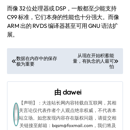
而像 32 位处理器或 DSP，一般都至少能支持
C99 标准，它们本身的性能也十分强大。而像
ARM 出的 RVDS 编译器甚至可用 GNU 语法扩
展。
文
从现在开始积蓄能
数据在内存中的保存
量，有执念的人最可
章
极为重要
怕
导
航
由
dawei
【声明】：大连站长网内容转载自互联网，其相
关言论仅代表作者个人观点绝非权威，不代表本
站立场。如您发现内容存在版权问题，请提交相
关链接至邮箱：bqsm@foxmail.com，我们将及