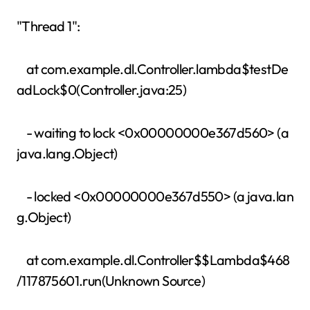
"Thread 1":
at com.example.dl.Controller.lambda$testDe
adLock$0(Controller.java:25)
- waiting to lock <0x00000000e367d560> (a
java.lang.Object)
- locked <0x00000000e367d550> (a java.lan
g.Object)
at com.example.dl.Controller$$Lambda$468
/117875601.run(Unknown Source)