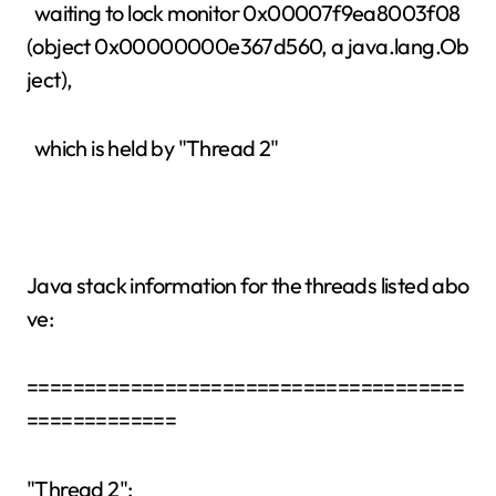
waiting to lock monitor 0x00007f9ea8003f08
(object 0x00000000e367d560, a java.lang.Ob
ject),
which is held by "Thread 2"
Java stack information for the threads listed abo
ve:
======================================
=============
"Thread 2":