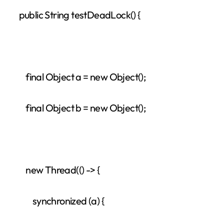
public String testDeadLock() {
final Object a = new Object();
final Object b = new Object();
new Thread(() -> {
synchronized (a) {