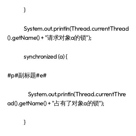
}
System.out.println(Thread.currentThread
().getName() + "请求对象a的锁");
synchronized (a) {
#p#副标题#e#
System.out.println(Thread.currentThre
ad().getName() + "占有了对象a的锁");
}