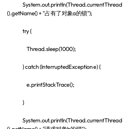
System.out.println(Thread.currentThread
().getName() + "占有了对象a的锁");
try {
Thread.sleep(1000);
} catch (InterruptedException e) {
e.printStackTrace();
}
System.out.println(Thread.currentThread
().getName() + "请求对象b的锁");