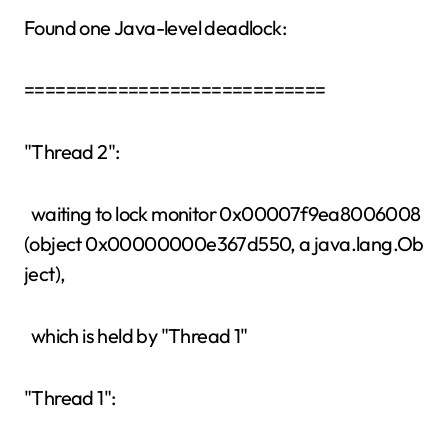
Found one Java-level deadlock:
=============================
"Thread 2":
waiting to lock monitor 0x00007f9ea8006008
(object 0x00000000e367d550, a java.lang.Ob
ject),
which is held by "Thread 1"
"Thread 1":