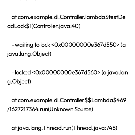
at com.example.dl.Controller.lambda$testDe
adLock$1(Controller.java:40)
- waiting to lock <0x00000000e367d550> (a
java.lang.Object)
- locked <0x00000000e367d560> (a java.lan
g.Object)
at com.example.dl.Controller$$Lambda$469
/1627217364.run(Unknown Source)
at java.lang.Thread.run(Thread.java:748)