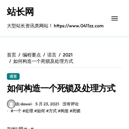
跳
站长网
转
到
内
大型站长资讯类网站！ https://www.0411zz.com
容
首页
编程要点
语言
2021
如何构造一个死锁及处理方式
语言
如何构造一个死锁及处理方式
由 dawei
5 月 23, 2021
没有评论
#
一个
#
处理
#
如何
#
方式
#
构造
#
死锁