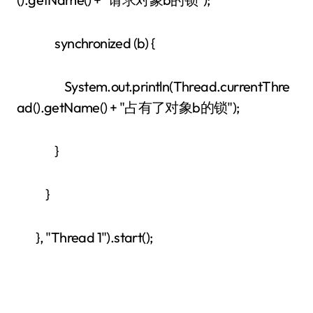
synchronized (b) {
System.out.println(Thread.currentThre
ad().getName() + "占有了对象b的锁");
}
}
}, "Thread 1").start();