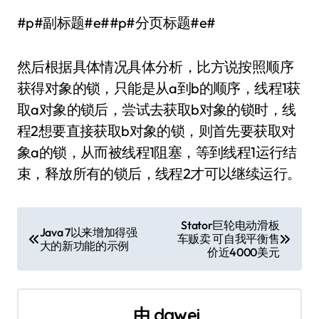
#p#副标题#e##p#分页标题#e#
然后根据具体情况具体分析，比方说按照顺序
获得对象的锁，只能是从a到b的顺序，线程1获
取a对象的锁后，尝试去获取b对象的锁时，线
程2想要直接获取b对象的锁，则首先要获取对
象a的锁，从而被线程1阻塞，等到线程1运行结
束，释放所有的锁后，线程2才可以继续运行。
文
Stator巨轮电动滑板
Java 7以来增加得强
车贩卖 可自我平衡售
章
大的新功能的示例
价近4000美元
导
航
由
dawei