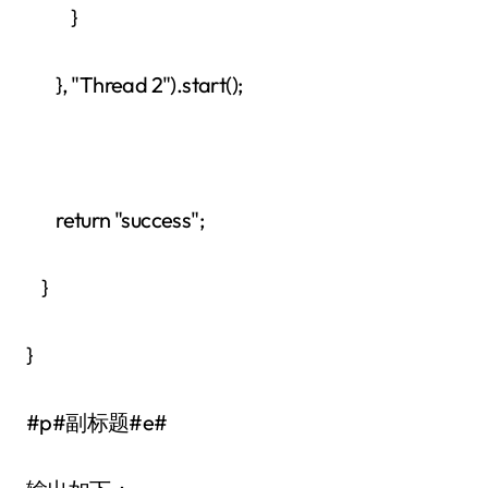
}
}, "Thread 2").start();
return "success";
}
}
#p#副标题#e#