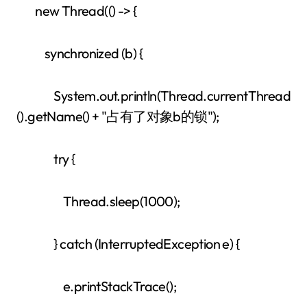
new Thread(() -> {
synchronized (b) {
System.out.println(Thread.currentThread
().getName() + "占有了对象b的锁");
try {
Thread.sleep(1000);
} catch (InterruptedException e) {
e.printStackTrace();