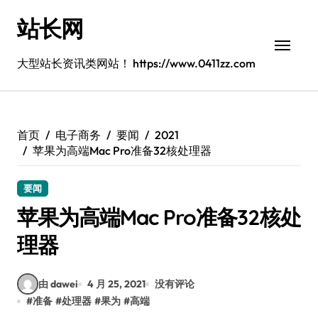
跳
站长网
转
到
内
大型站长资讯类网站！ https://www.0411zz.com
容
首页
电子商务
要闻
2021
苹果为高端Mac Pro准备32核处理器
要闻
苹果为高端Mac Pro准备32核处
理器
由 dawei
4 月 25, 2021
没有评论
#
准备
#
处理器
#
果为
#
高端