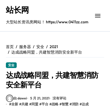
跳
站长网
转
到
内
大型站长资讯类网站！ https://www.0411zz.com
容
首页
服务器
安全
2021
达成战略同盟，共建智慧消防安全新平台
安全
达成战略同盟，共建智慧消防
安全新平台
由 dawei
5 月 21, 2021
没有评论
#
全新
#
共建
#
同盟
#
平台
#
战略
#
智慧
#
消防
#
达成