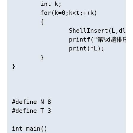
	int k;

	for(k=0;k<t;++k)

	{

		ShellInsert(L,dlta[k]); // 一趟增量为dlta[k]的插入排序 

		printf("第%d趟排序结果: ",k+1);

		print(*L);

	}

}

#define N 8

#define T 3

int main()
