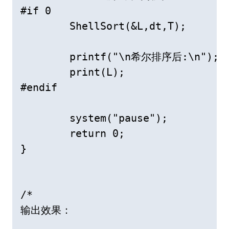
#if 0

	ShellSort(&L,dt,T);

	printf("\n希尔排序后:\n");

	print(L);

#endif

	system("pause");

	return 0;

}

/*

输出效果：
