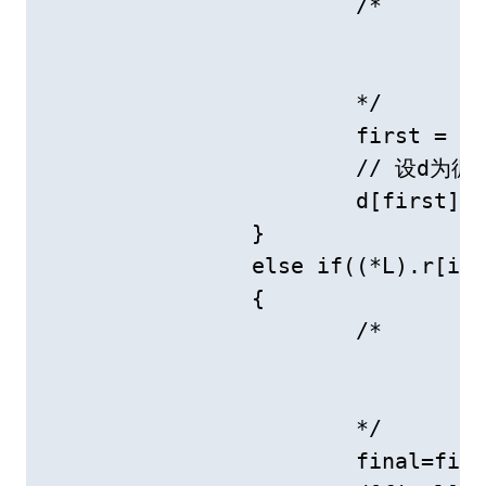
			/* 

				待插记录小于d中最小值，插到d[first]之前(不需移动d数

				组的元素)

			*/

			first = (first - 1 + (*L).length) % (*L).length;

			// 设d为循环向量

			d[first] = (*L).r[i];

		}

		else if((*L).r[i].key > d[final].key)

		{

			/*

				待插记录大于d中最大值，插到d[final]之后(不需移动d数

				组的元素) 

			*/

			final=final+1;
