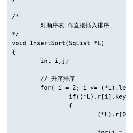
/*	

	对顺序表L作直接插入排序。

*/

void InsertSort(SqList *L)

{

	int i,j;

	// 升序排序 

	for( i = 2; i <= (*L).length; ++i)

		if((*L).r[i].key < (*L).r[i-1].key)

		{

			(*L).r[0] = (*L).r[i]; // 复制为哨兵

			for(j = i-1; (*L).r[0].key < (*L).r[j].key; --j)
