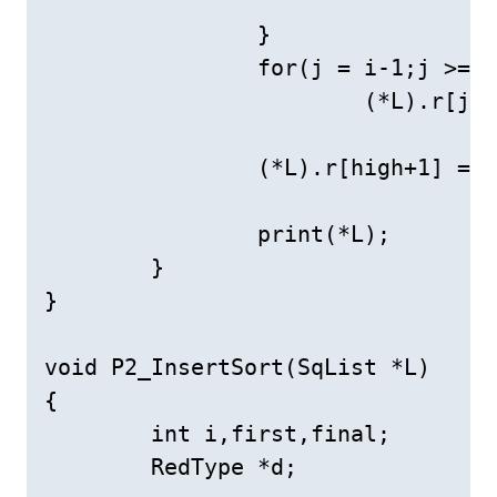
		}

		for(j = i-1;j >= high+1; --j)

			(*L).r[j+1] = (*L).r[j];	// 记录后移

		(*L).r[high+1] = (*L).r[0];		// 插入

		print(*L); 

	}

}

void P2_InsertSort(SqList *L)

{

	int i,first,final;

	RedType *d;
