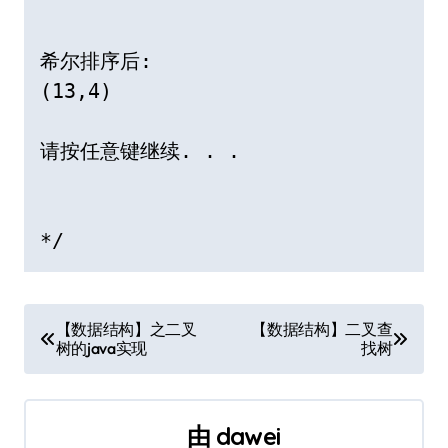
希尔排序后:

(13,4)

请按任意键继续. . .

*/
文
【数据结构】之二叉
【数据结构】二叉查
树的java实现
找树
章
导
由
dawei
航