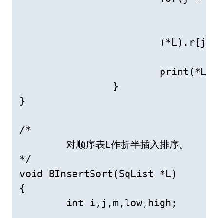
				(*L).r[j+1]=(*L).r[j];	// 记录后移

			(*L).r[j+1] = (*L).r[0];	// 插入到正确位置

			print(*L);	// 打印线性表 

		}

}

/*

	对顺序表L作折半插入排序。 

*/

void BInsertSort(SqList *L)

{

	int i,j,m,low,high;
