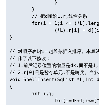
		}

	}

	// 把d赋给L.r,线性关系

	for(i = 1;i <= (*L).length; i++)

		(*L).r[i] = d[(i+first-1)%(*L).length];

}

// 对顺序表L作一趟希尔插入排序。本算法是
// 作了以下修改： 

// 1.前后记录位置的增量是dk,而不是1; 

// 2.r[0]只是暂存单元,不是哨兵。当j<=
void ShellInsert(SqList *L,int dk)

{

	int i,j;

		for(i=dk+1;i<=(*L).length;++i)
