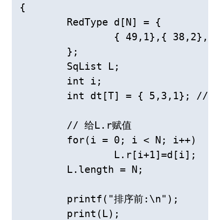
{

	RedType d[N] = {

		{ 49,1},{ 38,2},{ 65,3},{ 97,4},{ 76,5},{ 13,6},{ 27,7},{ 49,8}

	};

	SqList L;

	int i;

	int dt[T] = { 5,3,1}; // 增量序列数组

	// 给L.r赋值

	for(i = 0; i < N; i++)

		L.r[i+1]=d[i];

	L.length = N;

	printf("排序前:\n");

	print(L);
