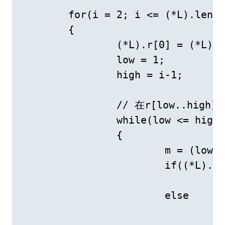
	for(i = 2; i <= (*L).length; ++i)

	{

		(*L).r[0] = (*L).r[i]; // 将L.r[i]暂存到L.r[0]

		low = 1;

		high = i-1;

		// 在r[low..high]中折半查找有序插入的位置

		while(low <= high)

		{

			m = (low + high) / 2;	// 折半

			if((*L).r[0].key < (*L).r[m].key)

				high = m-1;	// 小于插入点在低半区

			else

				low = m + 1; 	// 其他插入点在高半区
