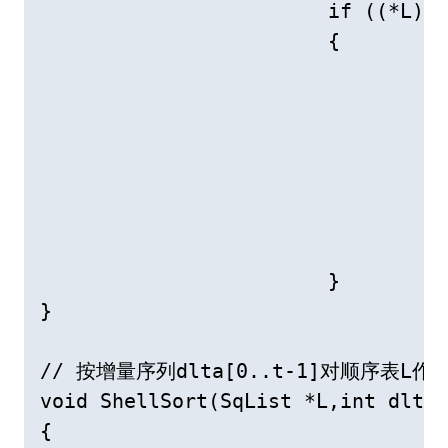
			if ((*L).r[i].key < (*L).r[i-dk].key)

			{

				// 需将(*L).r[i]插入有序增量子表 

				(*L).r[0]=(*L).r[i]; // 暂存在(*L).r[0]

				for(j=i-dk;j>0&&((*L).r[0].key < (*L).r[j].key);j-=dk)

					(*L).r[j+dk]=(*L).r[j]; // 记录后移，查
				(*L).r[j+dk]=(*L).r[0]; // 插入 

			}

}

// 按增量序列dlta[0..t-1]对顺序表L作
void ShellSort(SqList *L,int dlta[
{
