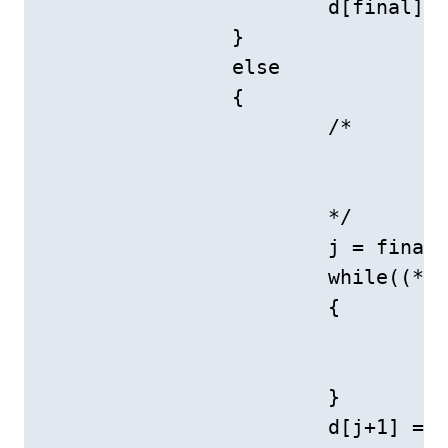
			d[final]=(*L).r[i];

		}

		else

		{

			/*

				待插记录大于d中最小值，小于d中最大值，插到d的中

				间(需要移动d数组的元素) 

			*/

			j = final++;	// 移动d的尾部元素以便按序插入记录

			while((*L).r[i].key < d[j].key)

			{

				d[(j+1)%(*L).length] = d[j];

				j = (j-1+(*L).length) % (*L).length;

			}

			d[j+1] = (*L).r[i];
