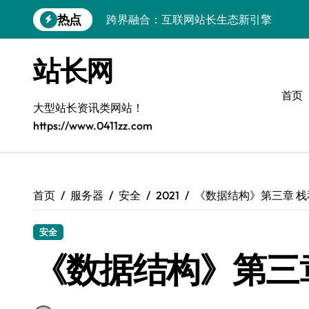
跳
热点
跨界融合：互联网站长生态新引擎
转
到
VR创业新路径：模式创新与平台化双轮驱
内
站长网
容
容器智能编排：释放服务器极致效能
首页
模式革新驱动：平台生态创业实战指南
大型站长资讯类网站！
https://www.0411zz.com
跨界融合，驱动技术创新新生态
Android开发视角下的平台创业与运营实
鸿蒙建站效能跃升：优化策略与工具链实
首页
服务器
安全
2021
《数据结构》第三章 栈
容器部署与编排优化：赋能高效运维
安全
《数据结构》第三章