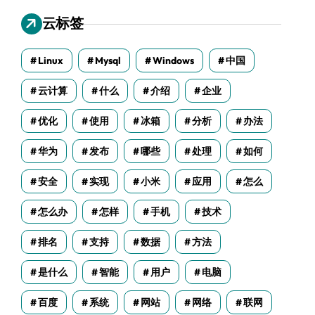
云标签
Linux
Mysql
Windows
中国
云计算
什么
介绍
企业
优化
使用
冰箱
分析
办法
华为
发布
哪些
处理
如何
安全
实现
小米
应用
怎么
怎么办
怎样
手机
技术
排名
支持
数据
方法
是什么
智能
用户
电脑
百度
系统
网站
网络
联网