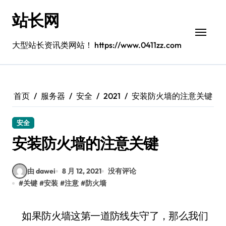
跳
站长网
转
到
内
大型站长资讯类网站！ https://www.0411zz.com
容
首页
服务器
安全
2021
安装防火墙的注意关键
安全
安装防火墙的注意关键
由 dawei
8 月 12, 2021
没有评论
#
关键
#
安装
#
注意
#
防火墙
如果防火墙这第一道防线失守了，那么我们