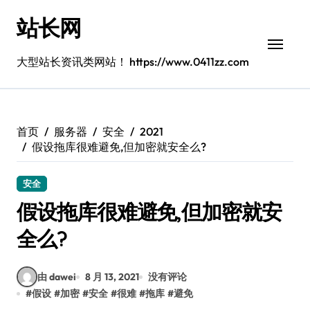
跳
站长网
转
到
内
大型站长资讯类网站！ https://www.0411zz.com
容
首页
服务器
安全
2021
假设拖库很难避免,但加密就安全么?
安全
假设拖库很难避免,但加密就安
全么?
由 dawei
8 月 13, 2021
没有评论
#
假设
#
加密
#
安全
#
很难
#
拖库
#
避免