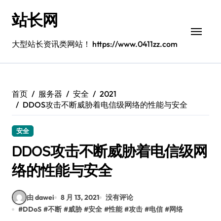
跳
站长网
转
到
内
大型站长资讯类网站！ https://www.0411zz.com
容
首页
服务器
安全
2021
DDOS攻击不断威胁着电信级网络的性能与安全
安全
DDOS攻击不断威胁着电信级网
络的性能与安全
由 dawei
8 月 13, 2021
没有评论
#
DDoS
#
不断
#
威胁
#
安全
#
性能
#
攻击
#
电信
#
网络