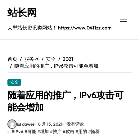
跳
站长网
转
到
内
大型站长资讯类网站！ https://www.0411zz.com
容
首页
服务器
安全
2021
随着应用的推广，IPv6攻击可能会增加
安全
随着应用的推广，IPv6攻击可
能会增加
由 dawei
8 月 13, 2021
没有评论
#
IPv6
#
可能
#
增加
#
推广
#
攻击
#
用的
#
随着