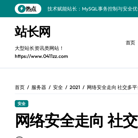
跳
热点
技术赋能站长：MySQL事务控制与安全
转
到
MySQL进阶实战：以科技之力，铸就后
内
站长网
容
Go语言MySQL事务控制：技术实战解密
首页
零基础启航：站长学院带你玩转MySQL
大型站长资讯类网站！
https://www.0411zz.com
VR开发进阶秘籍：MySQL事务控制科技
容器视角揭秘：MySQL事务处理实战科
MySQL事务控制精要：iOS后端技术实
首页
服务器
安全
2021
网络安全走向 社交多
MySQL事务控制精要：站长必知的技术
安全
PHP后端必知：MySQL事务控制进阶，
网络安全走向 社