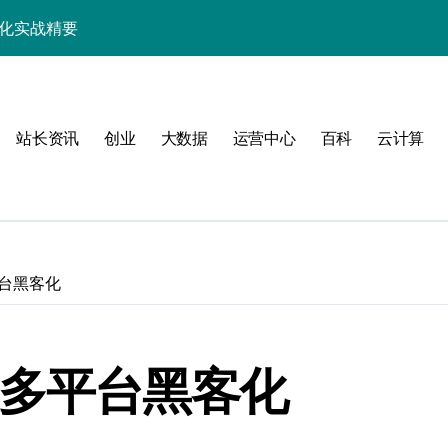
优化实战精要
端事务性能优化新体验
与科技优化秘籍
站长资讯
创业
大数据
运营中心
百科
云计算
事务控制绝技！
实战深度剖析
技精粹
战解锁科技高效能
平台黑客化
合规风控实战指南
解锁站长学院高阶技能
交多平台黑客化