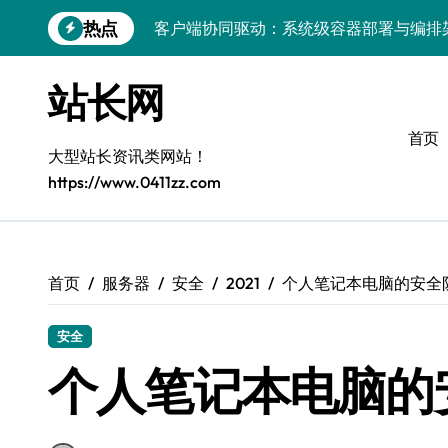
跳
热点
客户端协同驱动：系统级容器部署与编排
转
到
容器化部署与编排：解锁科技时代服务器
内
站长网
容
容器技术领航，编排策略赋能：打造服务
首页
容器部署与编排优化：赋能高效运维
大型站长资讯类网站！
https://www.0411zz.com
容器部署与编排：重塑服务器管理新范式
破局之道：大模型平台安全运营实战
跨界融合：互联网站长生态新引擎
首页
服务器
安全
2021
个人笔记本电脑的安全
VR创业新路径：模式创新与平台化双轮驱
安全
容器智能编排：释放服务器极致效能
个人笔记本电脑的
科技赋能：系统容器优化与高效编排驱动