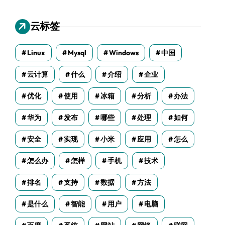
云标签
Linux
Mysql
Windows
中国
云计算
什么
介绍
企业
优化
使用
冰箱
分析
办法
华为
发布
哪些
处理
如何
安全
实现
小米
应用
怎么
怎么办
怎样
手机
技术
排名
支持
数据
方法
是什么
智能
用户
电脑