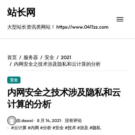
跳
站长网
转
到
内
大型站长资讯类网站！ https://www.0411zz.com
容
首页
服务器
安全
2021
内网安全之技术涉及隐私和云计算的分析
安全
内网安全之技术涉及隐私和云
计算的分析
由 dawei
8 月 14, 2021
没有评论
#
云计算
#
内网
#
分析
#
安全
#
技术
#
涉及
#
隐私