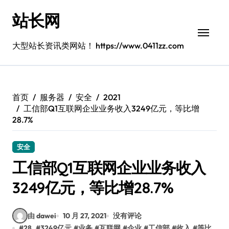
跳
站长网
转
到
内
大型站长资讯类网站！ https://www.0411zz.com
容
首页
服务器
安全
2021
工信部Q1互联网企业业务收入3249亿元，等比增
28.7%
安全
工信部Q1互联网企业业务收入
3249亿元，等比增28.7%
由 dawei
10 月 27, 2021
没有评论
#
28.
#
3249亿元
#
业务
#
互联网
#
企业
#
工信部
#
收入
#
等比