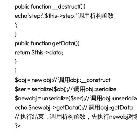
public function __destruct() {
echo 'step:'.$this->step.' 调用析构函数
';
}
public function getData(){
return $this->data;
}
}
$obj = new obj;// 调用obj::__construct
$ser = serialize($obj);// 调用obj::serialize
$newobj = unserialize($ser);// 调用obj::unserializ
echo $newobj->getData();// 调用obj::getData
// 执行结束，调用析构函数，先执行newobj
?>