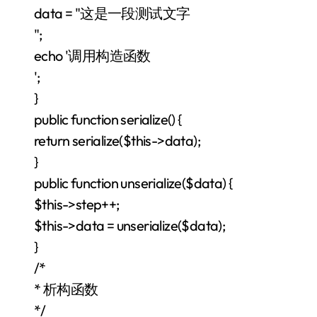
data = "这是一段测试文字
";
echo '调用构造函数
';
}
public function serialize() {
return serialize($this->data);
}
public function unserialize($data) {
$this->step++;
$this->data = unserialize($data);
}
/*
* 析构函数
*/