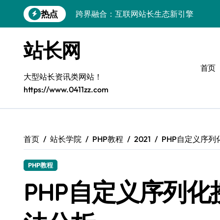
跳
热点
跨界融合：互联网站长生态新引擎
转
到
VR创业新路径：模式创新与平台化双轮驱
内
站长网
容
容器智能编排：释放服务器极致效能
首页
模式革新驱动：平台生态创业实战指南
大型站长资讯类网站！
https://www.0411zz.com
跨界融合，驱动技术创新新生态
Android开发视角下的平台创业与运营实
鸿蒙建站效能跃升：优化策略与工具链实
首页
站长学院
PHP教程
2021
PHP自定义序列化接
容器部署与编排优化：赋能高效运维
PHP教程
PHP自定义序列化接口S