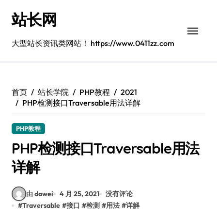
跳
站长网
转
到
内
大型站长资讯类网站！ https://www.0411zz.com
容
首页
站长学院
PHP教程
2021
PHP检测接口Traversable用法详解
PHP教程
PHP检测接口Traversable用法
详解
由 dawei
4 月 25, 2021
没有评论
#
Traversable
#
接口
#
检测
#
用法
#
详解