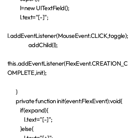
l=new UITextField();
l.text="[-]";
l.addEventListener(MouseEvent.CLICK,toggle);
addChild(l);
this.addEventListener(FlexEvent.CREATION_C
OMPLETE,init);
}
private function init(event:FlexEvent):void{
if(expand){
l.text="[-]";
}else{
l.text="[+]";