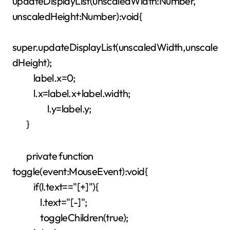
updateDisplayList(unscaledWidth:Number,
unscaledHeight:Number):void{
super.updateDisplayList(unscaledWidth,unscale
dHeight);
label.x=0;
l.x=label.x+label.width;
l.y=label.y;
}
private function
toggle(event:MouseEvent):void{
if(l.text=="[+]"){
l.text="[-]";
toggleChildren(true);