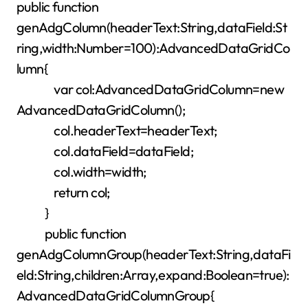
public function
genAdgColumn(headerText:String,dataField:St
ring,width:Number=100):AdvancedDataGridCo
lumn{
var col:AdvancedDataGridColumn=new
AdvancedDataGridColumn();
col.headerText=headerText;
col.dataField=dataField;
col.width=width;
return col;
}
public function
genAdgColumnGroup(headerText:String,dataFi
eld:String,children:Array,expand:Boolean=true):
AdvancedDataGridColumnGroup{