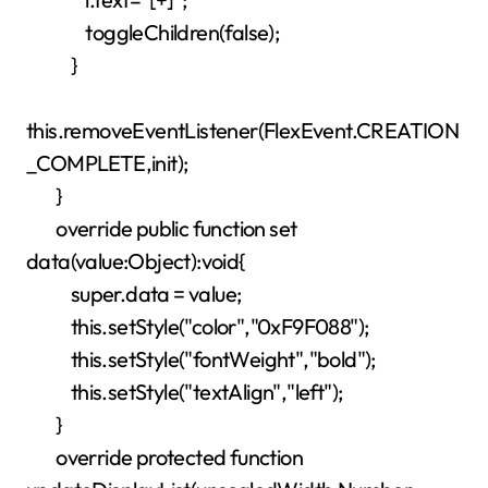
toggleChildren(false);
}
this.removeEventListener(FlexEvent.CREATION
_COMPLETE,init);
}
override public function set
data(value:Object):void{
super.data = value;
this.setStyle("color","0xF9F088");
this.setStyle("fontWeight","bold");
this.setStyle("textAlign","left");
}
override protected function