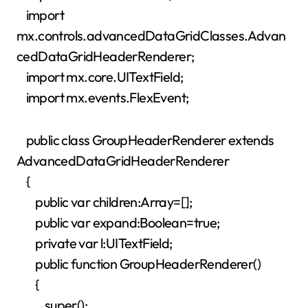
import
mx.controls.advancedDataGridClasses.Advan
cedDataGridHeaderRenderer;
import mx.core.UITextField;
import mx.events.FlexEvent;
public class GroupHeaderRenderer extends
AdvancedDataGridHeaderRenderer
{
public var children:Array=[];
public var expand:Boolean=true;
private var l:UITextField;
public function GroupHeaderRenderer()
{
super();