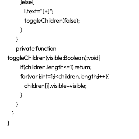
}else{
l.text="[+]";
toggleChildren(false);
}
}
private function
toggleChildren(visible:Boolean):void{
if(children.length<=1) return;
for(var i:int=1;i<children.length;i++){
children[i].visible=visible;
}
}
}
}