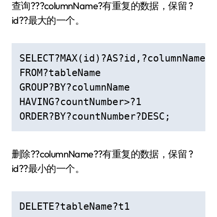
查询???columnName?有重复的数据，保留 ?
id??最大的一个。
SELECT?MAX(id)?AS?id,?columnName,?
FROM?tableName

GROUP?BY?columnName

HAVING?countNumber>?1

ORDER?BY?countNumber?DESC;
删除??columnName??有重复的数据，保留 ?
id??最小的一个。
DELETE?tableName?t1
