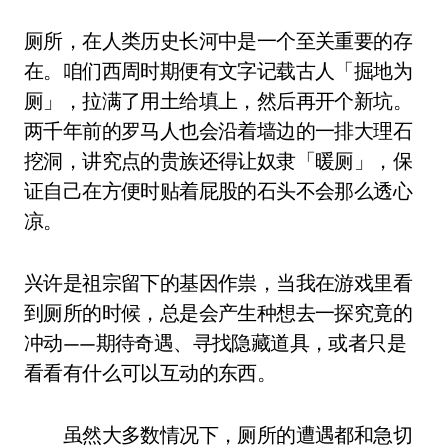
厕所，在人类历史长河中是一个至关重要的存
在。咱们西周时期便有文字记载古人「掘地为
厕」，拉满了用土给填上，然后再开个新坑。
两千年前的罗马人也会沿着墙边的一排大理石
挖洞，讲究点的贵族还得让奴隶「暖厕」，保
证自己在方便时贴着屁股的石头不会那么透心
凉。
兴许是祖宗留下的基因作祟，当我在游戏里看
到厕所的时候，总是会产生种想去一探究竟的
冲动——期待奇遇、寻找隐藏道具，或者只是
看看有什么可以互动的东西。
虽然大多数情况下，厕所的遭遇都和急切