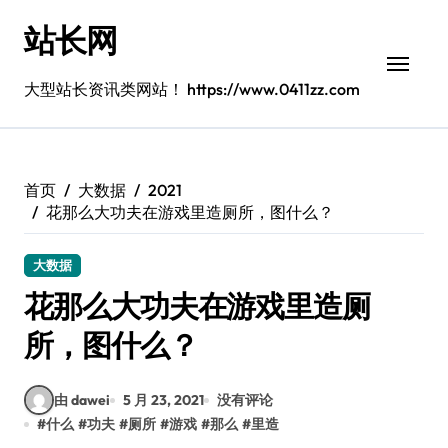
跳
站长网
转
到
内
大型站长资讯类网站！ https://www.0411zz.com
容
首页
大数据
2021
花那么大功夫在游戏里造厕所，图什么？
大数据
花那么大功夫在游戏里造厕
所，图什么？
由 dawei
5 月 23, 2021
没有评论
#
什么
#
功夫
#
厕所
#
游戏
#
那么
#
里造