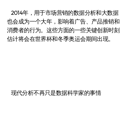
2014年，用于市场营销的数据分析和大数据
也会成为一个大年，影响着广告、产品推销和
消费者的行为。这些方面的一些关键创新时刻
估计将会在世界杯和冬季奥运会期间出现。
现代分析不再只是数据科学家的事情