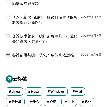
排架构实践探秘
容器化部署与编排：解锁科技时代服务
2026年8月7日
器效率跃升新路径
容器技术领航，编排策略赋能：打造服
2026年8月7日
务器高效运维新生态
容器部署与编排优化：赋能高效运维
2026年8月4日
云标签
Linux
Mysql
Windows
中国
云计算
什么
介绍
企业
优化