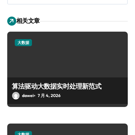
相关文章
大数据
算法驱动大数据实时处理新范式
dawei
7 月 4, 2026
大数据