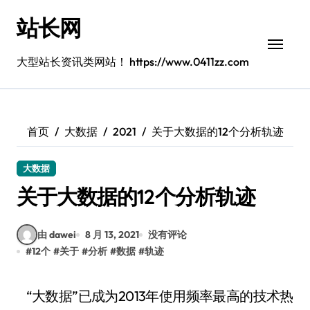
跳
站长网
转
到
内
大型站长资讯类网站！ https://www.0411zz.com
容
首页
大数据
2021
关于大数据的12个分析轨迹
大数据
关于大数据的12个分析轨迹
由 dawei
8 月 13, 2021
没有评论
#
12个
#
关于
#
分析
#
数据
#
轨迹
“大数据”已成为2013年使用频率最高的技术热