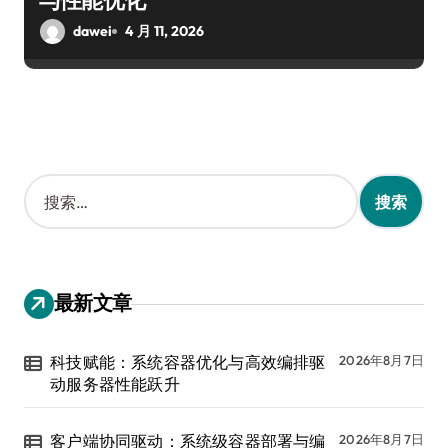
与性能优化
dawei
4 月 11, 2026
搜
索
：
最新文章
科技赋能：系统容器优化与高效编排驱
2026年8月7日
动服务器性能跃升
客户端协同驱动：系统级容器部署与编
2026年8月7日