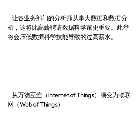
让各业务部门的分析师从事大数据和数据分
析，这将比高薪聘请数据科学家更重要。此举
将会压低数据科学技能导致的过高薪水。
从万物互连（Internet of Things）演变为物联
网（Web of Things）