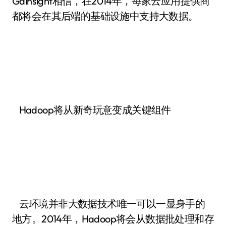
Gainsight相信，在2014年，每家云应用提供商
都将会在其后端的基础设施中支持大数据。
Hadoop将从新奇玩意变成关键组件
云环境并非大数据技术唯一可以一显身手的
地方。2014年，Hadoop将会从数据批处理和存