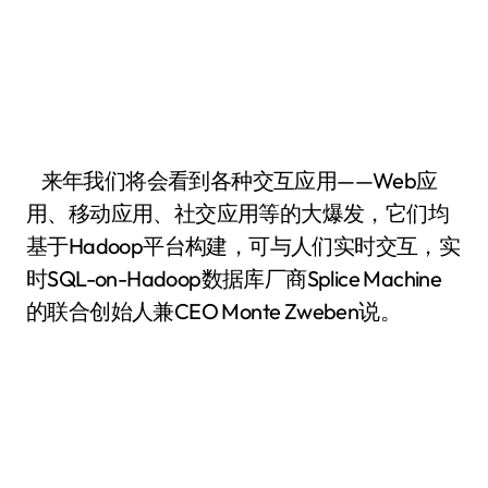
来年我们将会看到各种交互应用——Web应
用、移动应用、社交应用等的大爆发，它们均
基于Hadoop平台构建，可与人们实时交互，实
时SQL-on-Hadoop数据库厂商Splice Machine
的联合创始人兼CEO Monte Zweben说。