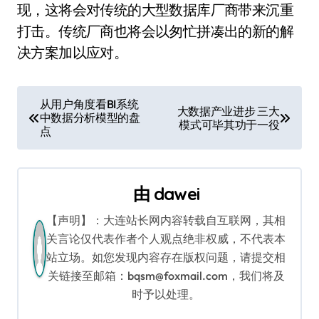
现，这将会对传统的大型数据库厂商带来沉重
打击。传统厂商也将会以匆忙拼凑出的新的解
决方案加以应对。
文
从用户角度看BI系统
大数据产业进步 三大
中数据分析模型的盘
章
模式可毕其功于一役
点
导
航
由
dawei
【声明】：大连站长网内容转载自互联网，其相
关言论仅代表作者个人观点绝非权威，不代表本
站立场。如您发现内容存在版权问题，请提交相
关链接至邮箱：bqsm@foxmail.com，我们将及
时予以处理。