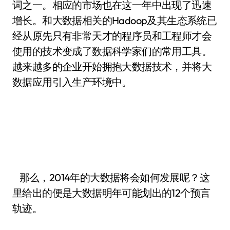
词之一。相应的市场也在这一年中出现了迅速
增长。和大数据相关的Hadoop及其生态系统已
经从原先只有非常天才的程序员和工程师才会
使用的技术变成了数据科学家们的常用工具。
越来越多的企业开始拥抱大数据技术，并将大
数据应用引入生产环境中。
那么，2014年的大数据将会如何发展呢？这
里给出的便是大数据明年可能划出的12个预言
轨迹。