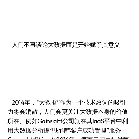
人们不再谈论大数据而是开始赋予其意义
2014年，“大数据”作为一个技术热词的吸引
力将会消散，人们会更关注大数据本身的价值
所在。例如Gainsight公司就在其IaaS平台中利
用大数据分析提供所谓“客户成功管理”服务。