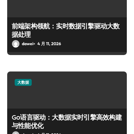
前端架构领航：实时数据引擎驱动大数
据处理
dawei
4 月 11, 2026
大数据
Go语言驱动：大数据实时引擎高效构建
与性能优化