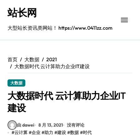
跳
站长网
转
到
内
大型站长资讯类网站！ https://www.0411zz.com
容
首页
大数据
2021
大数据时代 云计算助力企业IT建设
大数据
大数据时代 云计算助力企业IT
建设
由 dawei
8 月 13, 2021
没有评论
#
云计算
#
企业
#
助力
#
建设
#
数据
#
时代