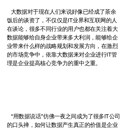
大数据对于现在人们来说好像已经成了茶余
饭后的谈资了，不仅仅是IT业界和互联网的人
在谈论，很多不同行业的用户也都在关注着大
数据能够给自身企业带来多大利润，能够给企
业带来什么样的战略规划和发展方向，在激烈
的市场竞争中，依靠大数据来对企业进行IT管
理是企业提高核心竞争力的重中之重。
“用数据说话”仿佛一夜之间成为了很多IT公司
的口头禅，如何让数据产生真正的价值是企业