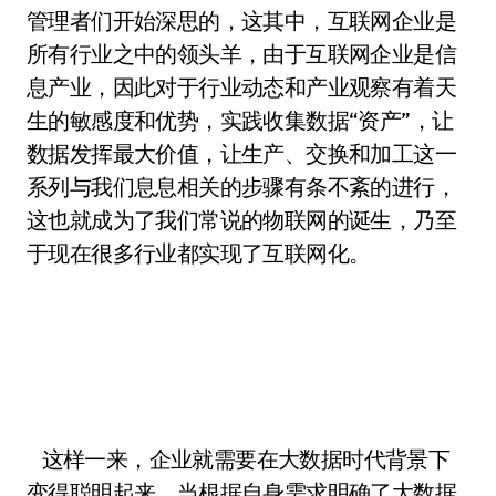
管理者们开始深思的，这其中，互联网企业是
所有行业之中的领头羊，由于互联网企业是信
息产业，因此对于行业动态和产业观察有着天
生的敏感度和优势，实践收集数据“资产”，让
数据发挥最大价值，让生产、交换和加工这一
系列与我们息息相关的步骤有条不紊的进行，
这也就成为了我们常说的物联网的诞生，乃至
于现在很多行业都实现了互联网化。
这样一来，企业就需要在大数据时代背景下
变得聪明起来，当根据自身需求明确了大数据