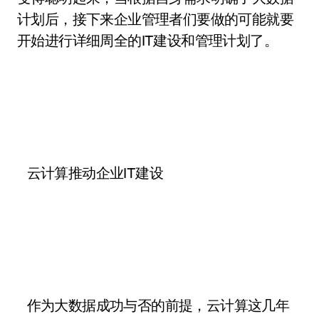
计划后，接下来企业管理者们要做的可能就要
开始进行详细周全的IT建设和管理计划了。
云计算推动企业IT建设
作为大数据成功与否的前提，云计算这几年