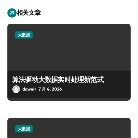
相关文章
大数据
算法驱动大数据实时处理新范式
dawei
7 月 4, 2026
大数据