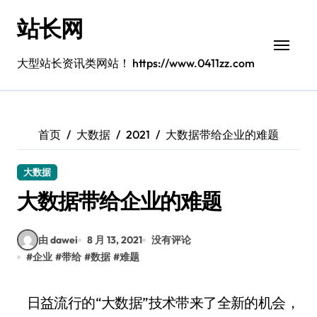
跳
站长网
转
到
内
大型站长资讯类网站！ https://www.0411zz.com
容
首页
大数据
2021
大数据带给企业的难题
大数据
大数据带给企业的难题
由 dawei
8 月 13, 2021
没有评论
#
企业
#
带给
#
数据
#
难题
日益流行的“大数据”技术带来了全新的机会，