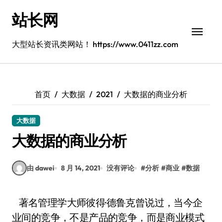
跳
站长网
转
到
内
大型站长资讯类网站！ https://www.0411zz.com
容
首页
大数据
2021
大数据的商业分析
大数据
大数据的商业分析
由 dawei
8 月 14, 2021
没有评论
#
分析
#
商业
#
数据
著名管理学大师彼得·德鲁克曾说过，当今企
业间的竞争，不是产品的竞争，而是商业模式