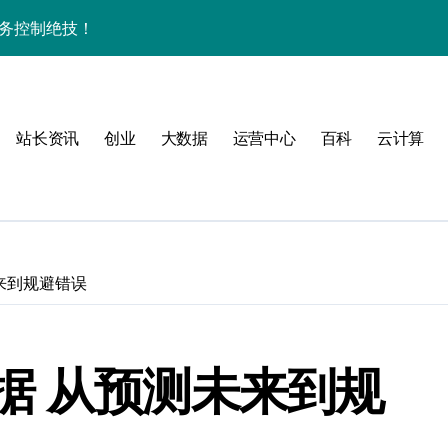
事务控制绝技！
实战深度剖析
技精粹
站长资讯
创业
大数据
运营中心
百科
云计算
战解锁科技高效能
合规风控实战指南
效实践全攻略
助开发者科技破局
来到规避错误
并发科技优化秘籍
控制实战秘籍
据 从预测未来到规
与科技优化秘籍