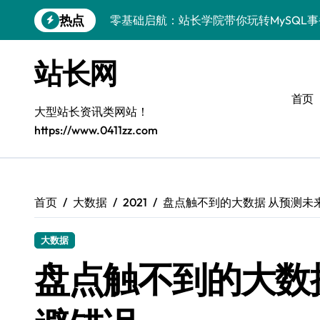
跳
零基础启航：站长学院带你玩转MySQL
热点
转
到
VR开发进阶秘籍：MySQL事务控制科技
内
站长网
容
容器视角揭秘：MySQL事务处理实战科
首页
MySQL事务控制精要：iOS后端技术实
大型站长资讯类网站！
https://www.0411zz.com
MySQL事务控制精要：站长必知的技术
Go语言揭秘：MySQL事务管理原理与高
鸿蒙生态下MySQL事务控制：技术精讲
首页
大数据
2021
盘点触不到的大数据 从预测未
Go语言进阶：技术解锁MySQL事务与高
大数据
iOS进阶：科技赋能，精通MySQL事务
盘点触不到的大数
Go语言MySQL事务控制：技术实战解密