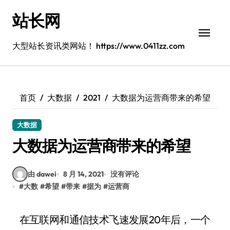
跳
站长网
转
到
内
大型站长资讯类网站！ https://www.0411zz.com
容
首页
大数据
2021
大数据为运营商带来的希望
大数据
大数据为运营商带来的希望
由 dawei
8 月 14, 2021
没有评论
#
大数
#
希望
#
带来
#
据为
#
运营商
在互联网和通信技术飞速发展20年后，一个