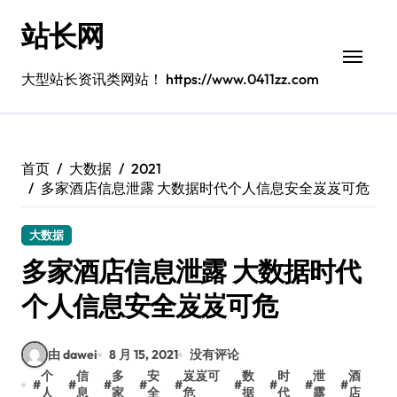
跳
站长网
转
到
内
大型站长资讯类网站！ https://www.0411zz.com
容
首页
大数据
2021
多家酒店信息泄露 大数据时代个人信息安全岌岌可危
大数据
多家酒店信息泄露 大数据时代
个人信息安全岌岌可危
由 dawei
8 月 15, 2021
没有评论
个
信
多
安
岌岌可
数
时
泄
酒
#
#
#
#
#
#
#
#
#
人
息
家
全
危
据
代
露
店