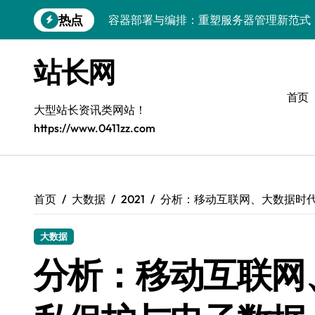
跳
热点
容器部署与编排：重塑服务器管理新范式
转
到
破局之道：大模型平台安全运营实战
内
站长网
容
跨界融合：互联网站长生态新引擎
首页
VR创业新路径：模式创新与平台化双轮驱
大型站长资讯类网站！
https://www.0411zz.com
容器智能编排：释放服务器极致效能
模式革新驱动：平台生态创业实战指南
跨界融合，驱动技术创新新生态
首页
大数据
2021
分析：移动互联网、大数据时
Android开发视角下的平台创业与运营实
大数据
鸿蒙建站效能跃升：优化策略与工具链实
分析：移动互联网
容器部署与编排优化：赋能高效运维