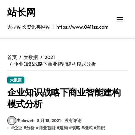
跳
站长网
转
到
内
大型站长资讯类网站！ https://www.0411zz.com
容
首页
大数据
2021
企业知识战略下商业智能建构模式分析
大数据
企业知识战略下商业智能建构
模式分析
由 dawei
8 月 18, 2021
没有评论
#
企业
#
分析
#
商业智能
#
建构
#
战略
#
模式
#
知识