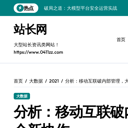
跳
热点
破局之道：大模型平台安全运营实战
转
到
跨界融合：互联网站长生态新引擎
内
站长网
容
VR创业新路径：模式创新与平台化双轮驱
首页
容器智能编排：释放服务器极致效能
大型站长资讯类网站！
https://www.0411zz.com
模式革新驱动：平台生态创业实战指南
跨界融合，驱动技术创新新生态
Android开发视角下的平台创业与运营实
首页
大数据
2021
分析：移动互联破内部管理，
鸿蒙建站效能跃升：优化策略与工具链实
大数据
容器部署与编排优化：赋能高效运维
分析：移动互联破