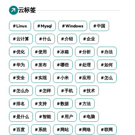
云标签
Linux
Mysql
Windows
中国
云计算
什么
介绍
企业
优化
使用
冰箱
分析
办法
华为
发布
哪些
处理
如何
安全
实现
小米
应用
怎么
怎么办
怎样
手机
技术
排名
支持
数据
方法
是什么
智能
用户
电脑
百度
系统
网站
网络
联网