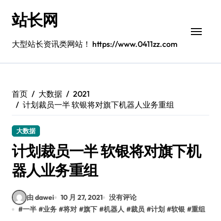
跳
站长网
转
到
内
大型站长资讯类网站！ https://www.0411zz.com
容
首页
大数据
2021
计划裁员一半 软银将对旗下机器人业务重组
大数据
计划裁员一半 软银将对旗下机
器人业务重组
由 dawei
10 月 27, 2021
没有评论
#
一半
#
业务
#
将对
#
旗下
#
机器人
#
裁员
#
计划
#
软银
#
重组