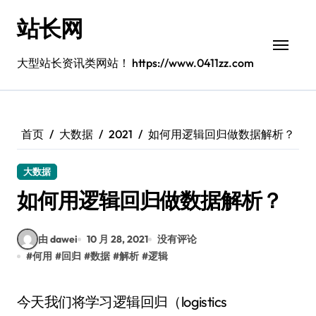
跳
站长网
转
到
内
大型站长资讯类网站！ https://www.0411zz.com
容
首页
大数据
2021
如何用逻辑回归做数据解析？
大数据
如何用逻辑回归做数据解析？
由 dawei
10 月 28, 2021
没有评论
#
何用
#
回归
#
数据
#
解析
#
逻辑
今天我们将学习逻辑回归（logistics