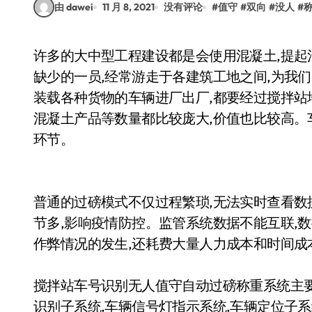
由 dawei
11 月 8, 2021
没有评论
#
值守
#
双向
#
没人
#
许多的大中型工程建设都是会使用混凝土,提起混凝土搅拌车,大家都不陌生,作为城市建设中不可
缺少的一员,经常游走于各建筑工地之间,为我们
装载各种货物的车辆进厂出厂,都要经过搅拌站
混凝土产品等数量都比较庞大,价值也比较高。
环节。
普通的过磅模式不仅过程繁琐,无法实时查看数据
节多,影响疫情防控。监管系统数据不能互联,数
作弊情况的发生,还耗费大量人力成本和时间成
搅拌站车号识别无人值守自动过磅称重系统主要由
识别子系统,车辆信号灯指示系统,车辆定位子系