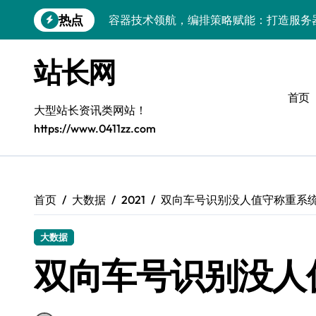
跳
热点
容器技术领航，编排策略赋能：打造服务
转
到
容器部署与编排优化：赋能高效运维
内
站长网
容
容器部署与编排：重塑服务器管理新范式
首页
破局之道：大模型平台安全运营实战
大型站长资讯类网站！
https://www.0411zz.com
跨界融合：互联网站长生态新引擎
VR创业新路径：模式创新与平台化双轮驱
容器智能编排：释放服务器极致效能
首页
大数据
2021
双向车号识别没人值守称重系
科技赋能：系统容器优化与高效编排驱动
大数据
双向车号识别没人