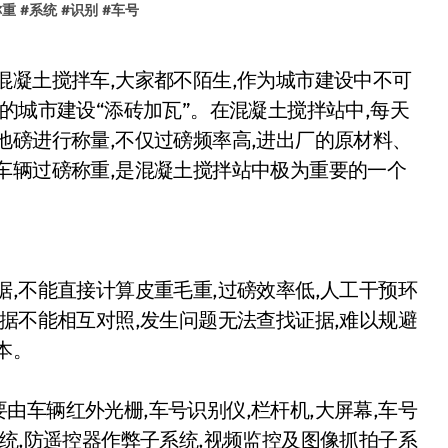
称重
#
系统
#
识别
#
车号
的城市建设“添砖加瓦”。在混凝土搅拌站中,每天
地磅进行称量,不仅过磅频率高,进出厂的原材料、
车辆过磅称重,是混凝土搅拌站中极为重要的一个
,不能直接计算皮重毛重,过磅效率低,人工干预环
据不能相互对照,发生问题无法查找证据,难以规避
本。
车辆红外光栅,车号识别仪,栏杆机,大屏幕,车号
统,防遥控器作弊子系统,视频监控及图像抓拍子系