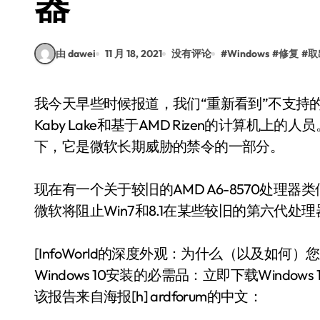
器
由 dawei
11 月 18, 2021
没有评论
#
Windows
#
修复
#
取
我今天早些时候报道，我们“重新看到”不支持的硬件“和”Windows无法搜索新更新“的人来自Intel
Kaby Lake和基于AMD Rizen的计算机上
下，它是微软长期威胁的禁令的一部分。
现在有一个关于较旧的AMD A6-8570处
微软将阻止Win7和8.1在某些较旧的第六代处理
[InfoWorld的深度外观：为什么（以及如何）您应该
Windows 10安装的必需品：立即下载Windows 10
该报告来自海报[h] ardforum的中文：