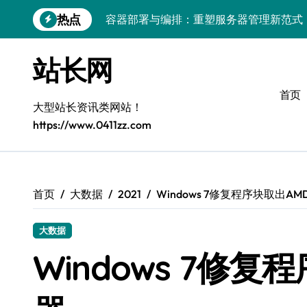
跳
热点
容器部署与编排：重塑服务器管理新范式
转
到
破局之道：大模型平台安全运营实战
内
站长网
容
跨界融合：互联网站长生态新引擎
首页
VR创业新路径：模式创新与平台化双轮驱
大型站长资讯类网站！
https://www.0411zz.com
容器智能编排：释放服务器极致效能
模式革新驱动：平台生态创业实战指南
跨界融合，驱动技术创新新生态
首页
大数据
2021
Windows 7修复程序块取出A
Android开发视角下的平台创业与运营实
大数据
鸿蒙建站效能跃升：优化策略与工具链实
Windows 7修
容器部署与编排优化：赋能高效运维