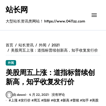
跳
站长网
转
到
内
大型站长资讯类网站！ https://www.0411zz.com
容
首页
站长资讯
外闻
2021
美股周五上涨：道指标普续创新高，知乎收复发行价
外闻
美股周五上涨：道指标普续创
新高，知乎收复发行价
由 dawei
4 月 22, 2021
没有评论
#
上涨
#
发行价
#
周五
#
指标
#
收复
#
新高
#
普续
#
知乎
#
美股